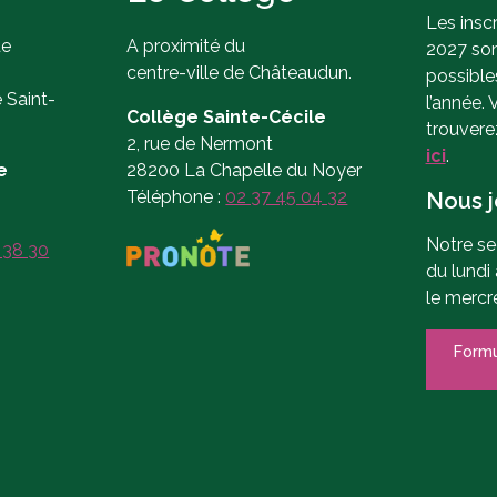
Les insc
de
A proximité du
2027 son
centre-ville de Châteaudun.
possible
e Saint-
l’année. 
Collège Sainte-Cécile
trouvere
2, rue de Nermont
ici
.
e
28200 La Chapelle du Noyer
Téléphone :
02 37 45 04 32
Nous j
Notre se
 38 30
du lundi
le mercr
Formu