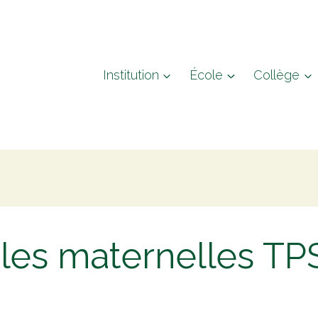
Institution
École
Collège
 les maternelles T