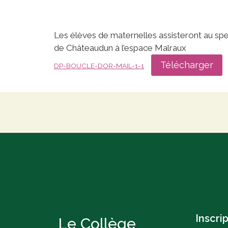
Les élèves de maternelles assisteront au spec
de Châteaudun à l’espace Malraux
Télécharger
DP-BOUCLE-DOR-MAIL-1-1
Inscri
Le Collège