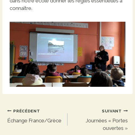
dans notre école donner les règles essentielles à
connaître.
Navigation
PRÉCÉDENT
SUIVANT
Échange France/Grèce
Journées « Portes
de
ouvertes »
l’article